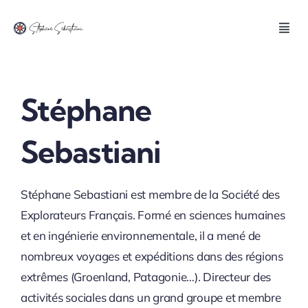
Skip
to
Toggl
Navig
content
Accueil
Stéphane
Expéditions
Sebastiani
Réalisations
Stéphane Sebastiani est membre de la Société des
Stéphane Sebastiani
Explorateurs Français. Formé en sciences humaines
et en ingénierie environnementale, il a mené de
Blog
nombreux voyages et expéditions dans des régions
extrêmes (Groenland, Patagonie…). Directeur des
activités sociales dans un grand groupe et membre